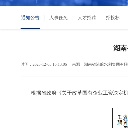
通知公告
人事任免
人才招聘
招投标
湖南
时间：
2023-12-05 16:13:06
来源：
湖南省港航水利集团有限
根据省政府《关于改革国有企业工资决定机