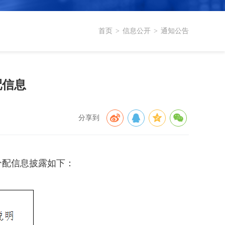
首页
>
信息公开
>
通知公告
配信息
分享到
分配信息披露如下：