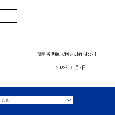
湖南省港航水利集团有限公司
2023年12月5日