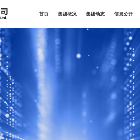
首页
集团概况
集团动态
信息公开