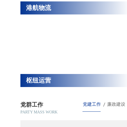
港航物流
枢纽运营
党群工作
党建工作
廉政建设
PARTY MASS WORK