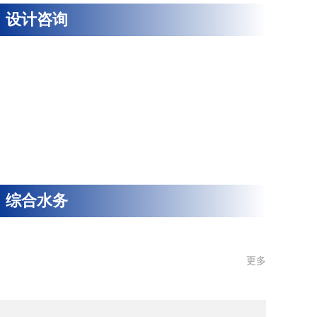
设计咨询
综合水务
更多