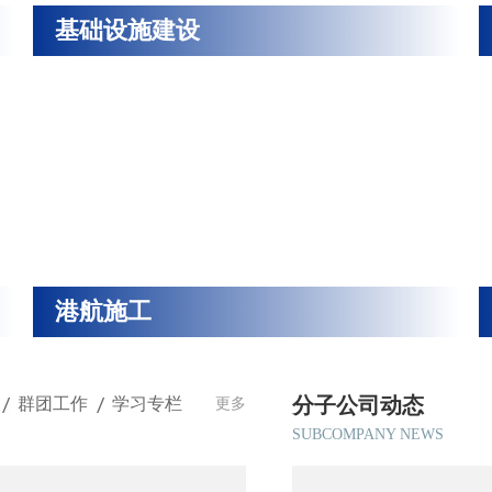
基础设施建设
港航施工
分子公司动态
群团工作
学习专栏
更多
SUBCOMPANY NEWS