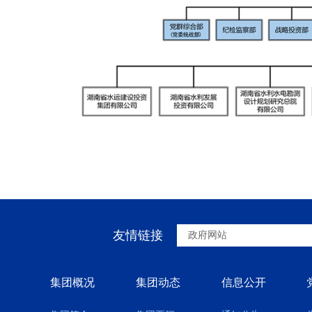
友情链接
集团概况
集团动态
信息公开