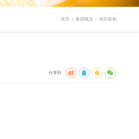
首页
>
集团概况
>
组织架构
分享到