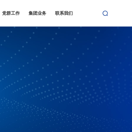
党群工作
集团业务
联系我们