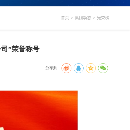
首页
>
集团动态
>
光荣榜
司”荣誉称号
分享到