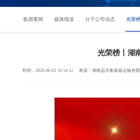
集团要闻
媒体报道
分子公司动态
光荣
光荣榜丨湖
时间：
2026-06-02 16:54:12
来源：
湖南远洋集装箱运输有限