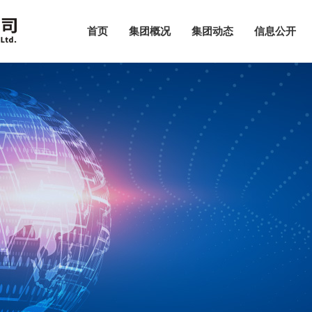
首页
集团概况
集团动态
信息公开