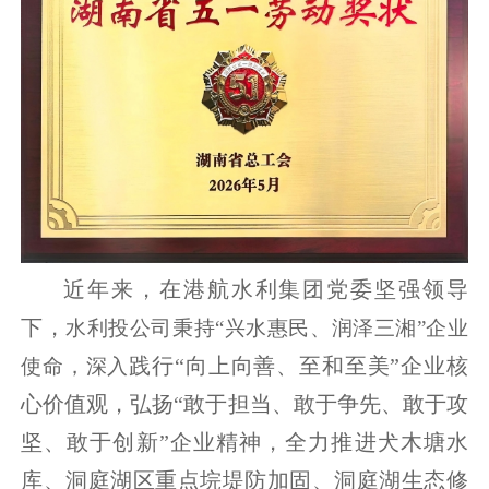
近年来，在港航水利集团党委坚强领导
下，
水利投公司
秉持“兴水惠民、润泽三湘”企业
使命，
深入
践行“向上向善、至和至美”企业核
心价值观，弘扬“敢于担当、敢于争先、敢于攻
坚、敢于创新”企业精神，全力推进犬木塘水
库、洞庭湖区重点垸堤防加固、洞庭湖生态修