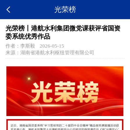
光荣榜
光荣榜丨港航水利集团微党课获评省国资
委系统优秀作品
作者：
李斯毅
2026-05-15
来源：
湖南省港航水利枢纽管理有限公司