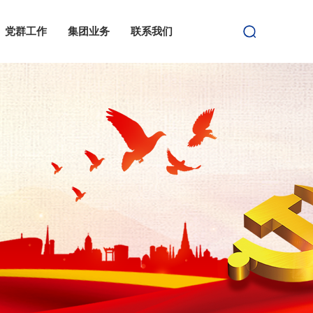
党群工作
集团业务
联系我们