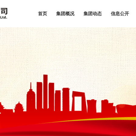
首页
集团概况
集团动态
信息公开