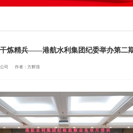
促干炼精兵——港航水利集团纪委举办第二
公司
作者：
方辉强