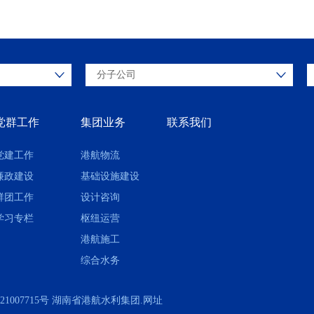
党群工作
集团业务
联系我们
党建工作
港航物流
廉政建设
基础设施建设
群团工作
设计咨询
学习专栏
枢纽运营
港航施工
综合水务
21007715号
湖南省港航水利集团.网址