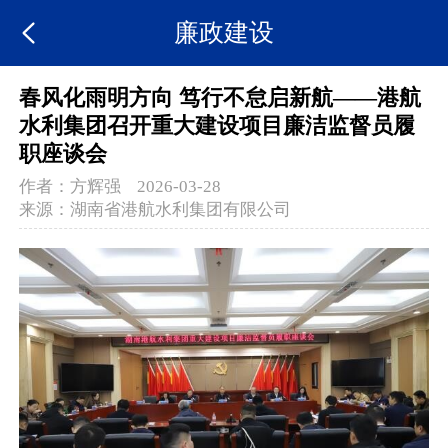
廉政建设
春风化雨明方向 笃行不怠启新航——港航
水利集团召开重大建设项目廉洁监督员履
职座谈会
作者：
方辉强
2026-03-28
来源：
湖南省港航水利集团有限公司