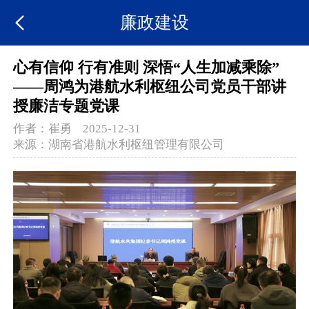
廉政建设
心有信仰 行有准则 深悟“人生加减乘除”
——周鸿为港航水利枢纽公司党员干部讲
授廉洁专题党课
作者：
崔勇
2025-12-31
来源：
湖南省港航水利枢纽管理有限公司