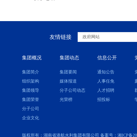
友情链接
集团概况
集团动态
信息公开
集团简介
集团要闻
通知公告
组织架构
媒体报道
人事任免
集团领导
分子公司动态
人才招聘
集团荣誉
光荣榜
招投标
分子公司
企业文化
版权所有：湖南省港航水利集团有限公司 备案号：
湘ICP备20