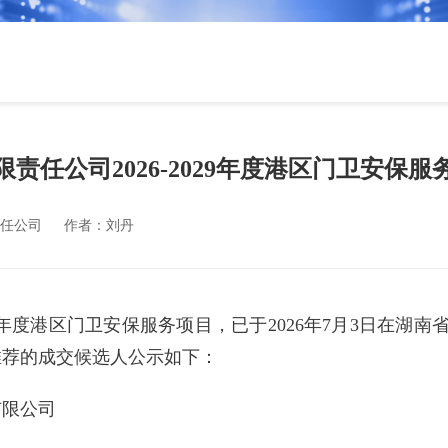
责任公司2026-2029年度港区门卫安保
任公司
作者：
刘丹
29年度港区门卫安保服务项目，已于2026年7月3日在湖
推荐的成交候选人公示如下：
有限公司