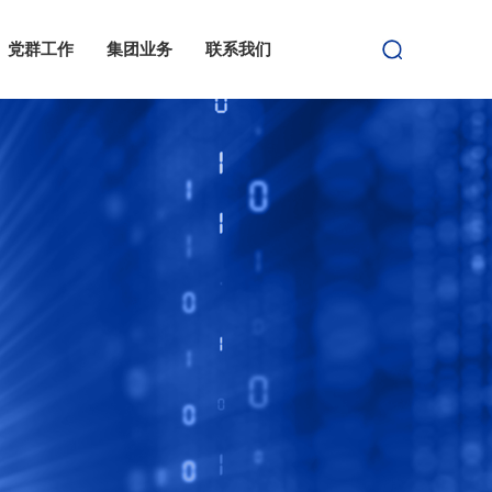
党群工作
集团业务
联系我们