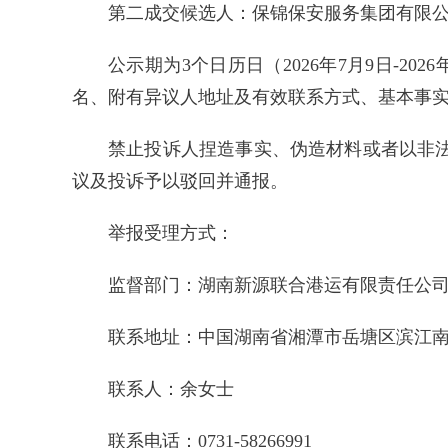
第二成交候选人：保锦保安服务集团有限
公示期为3个日历日（2026年7月9日-
名、附有异议人地址及有效联系方式、基本事
禁止投诉人捏造事实、伪造材料或者以非
议及投诉予以驳回并通报。
举报受理方式：
监督部门：湖南新源联合港运有限责任公
联系地址：中国湖南省湘潭市岳塘区滨江
联系人：余女士
联系电话：0731-58266991