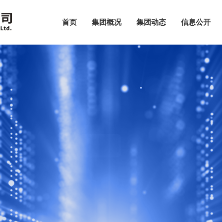
首页
集团概况
集团动态
信息公开