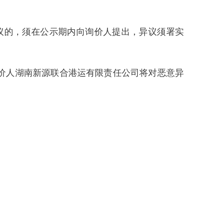
有异议的，须在公示期内向询价人提出，异议须署实
价人湖南新源联合港运有限责任公司将对恶意异