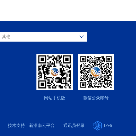
网站手机版
微信公众账号
技术支持：新湖南云平台
通讯员登录
IPv6