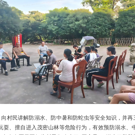
”，向村民讲解防溺水、防中暑和防蛇虫等安全知识，并再
玩耍、擅自进入茂密山林等危险行为，有效预防溺水、