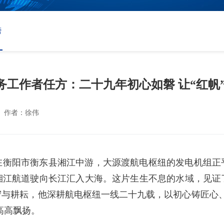
榜
党务工作者任方：二十九年初心如磐 让“红
作者：
徐伟
在衡阳市衡东县湘江中游，大源渡航电枢纽的发电机组正
湘江航道驶向长江汇入大海。这片生生不息的水域，见证
守与耕耘，他深耕航电枢纽一线二十九载，以初心铸匠心、
高高飘扬。