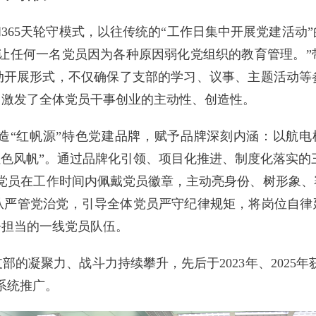
和365天轮守模式，以往传统的“工作日集中开展党建活
能让任何一名党员因为各种原因弱化党组织的教育管理。”
动开展形式，不仅确保了支部的学习、议事、主题活动等
，激发了全体党员干事创业的主动性、创造性。
造“红帆源”特色党建品牌，赋予品牌深刻内涵：以航电
色风帆”。通过品牌化引领、项目化推进、制度化落实的三
体党员在工作时间内佩戴党员徽章，主动亮身份、树形象、
从严管党治党，引导全体党员严守纪律规矩，将岗位自律延
净担当的一线党员队伍。
的凝聚力、战斗力持续攀升，先后于2023年、2025年
系统推广。