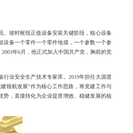
术员。彼时枢纽正值设备安装关键阶段，核心设备
组设备一个零件一个零件地摸，一个参数一个参
003年6月，他正式加入中国共产党，胸前的党
行业安全生产技术专家库。2019年担任大源渡
党建领航发展”作为核心工作思路，将党建工作与
优势，直接转化为企业提质增效、稳健发展的核