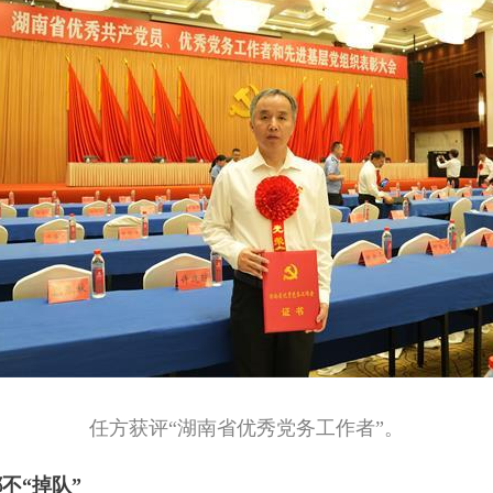
​任方获评“湖南省优秀党务工作者”。
不“掉队”