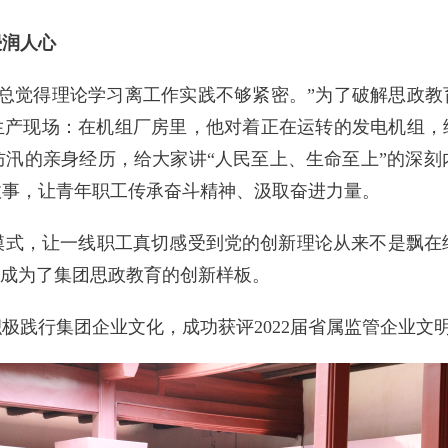
浸润人心
总觉得理论学习离工作实践不够紧密。”为了破解思政教育“
生产现场：在机组厂房里，他对着正在运转的发电机组，
防汛的亲身经历，给大家讲“人民至上、生命至上”的深刻
故事，让青年职工传承奋斗精神、汲取奋进力量。
模式，让一线职工真切感受到党的创新理论从来不是飘在
，成为了集团思政教育的创新样板。
极践行集团企业文化，成功获评2022届省属监管企业文