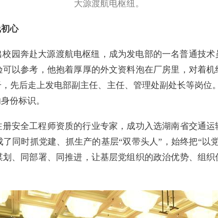
大源渡航电枢纽。
线初心
，走出校园奔赴大源渡航电枢纽，成为发电部的一名普通技
验可以参考，他抱着厚厚的外文资料泡在厂房里，对着机
，先后走上发电部副主任、主任、管理处副处长等岗位。2
的身份标识。
册安全工程师资质的行业专家，成功入选湖南省交通运输
了同时抓党建、抓生产的基层“双带头人”，始终把“以
谋划、同部署、同推进，让基层党组织的政治优势、组织