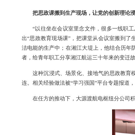
把思政课搬到生产现场，让党的创新理论
“以往坐在会议室里念文件，很多一线职工
出“思政教育现场课”，把课堂从会议室搬到了
洁电能的生产中；在湘江大堤上，他结合历年
者，给青年职工分享湘江航运三十年来的变迁
这种沉浸式、场景化、接地气的思政教育
连。相关经验做法被“学习强国”平台专题报道
在任方的推动下，大源渡航电枢纽分公司积