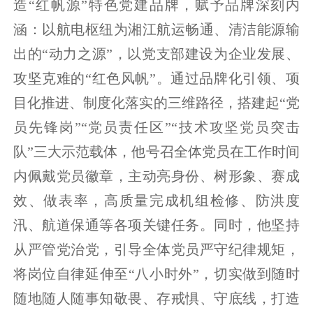
造“红帆源”特色党建品牌，赋予品牌深刻内
涵：以航电枢纽为湘江航运畅通、清洁能源输
出的“动力之源”，以党支部建设为企业发展、
攻坚克难的“红色风帆”。通过品牌化引领、项
目化推进、制度化落实的三维路径，搭建起“党
员先锋岗”“党员责任区”“技术攻坚党员突击
队”三大示范载体，他号召全体党员在工作时间
内佩戴党员徽章，主动亮身份、树形象、赛成
效、做表率，高质量完成机组检修、防洪度
汛、航道保通等各项关键任务。同时，他坚持
从严管党治党，引导全体党员严守纪律规矩，
将岗位自律延伸至“八小时外”，切实做到随时
随地随人随事知敬畏、存戒惧、守底线，打造