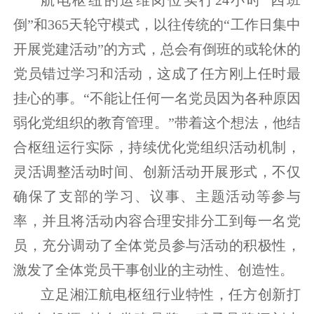
航电枢纽的运维岗位实行24小时“四班
倒”和365天轮守模式，以往传统的“工作日集中
开展党建活动”的方式，总会有倒班的或轮休的
党员错过学习和活动，这成了任方刚上任时最
挂心的事。“不能让任何一名党员因为各种原因
弱化党组织的教育管理。”带着这个想法，他结
合枢纽运行实际，持续优化党组织活动机制，
灵活调整活动时间、创新活动开展形式，不仅
确保了支部的学习、议事、主题活动等参与
率，并且将活动内容合理安排分工到每一名党
员，充分调动了全体党员参与活动的积极性，
激发了全体党员干事创业的主动性、创造性。
立足湘江航电枢纽行业特性，任方创新打