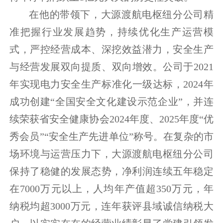
在他的带领下，大源渡航电枢纽分公司精
准把握行业发展趋势，持续优化生产运营模
式，严控经营成本、深挖效益潜力，安全生产
与经营发展双向提质、双向增效。公司于2021
年实现电力安全生产标准化一级达标，2024年
成功创建“全国安全文化建设示范企业”，并连
续荣获省安全健康协会2024年度、2025年度“优
秀会员”“安全生产先进单位”称号。在复杂的市
场环境与运营压力下，大源渡航电枢纽分公司
保持了稳健的发展态势，净利润连续五年稳定
在7000万元以上，人均年产值超350万元，年
纳税均超3000万元，连年获评县域诚信纳税大