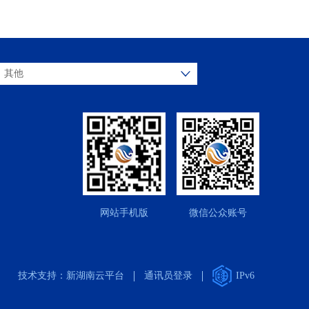
网站手机版
微信公众账号
技术支持：新湖南云平台
通讯员登录
IPv6