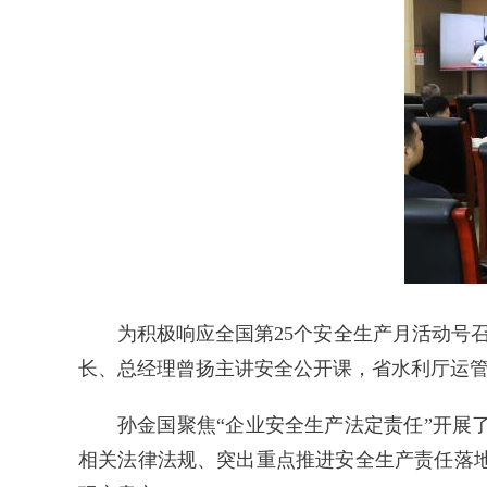
为积极响应全国第25个安全生产月活动号
长、总经理曾扬主讲安全公开课，省水利厅运
孙金国聚焦“企业安全生产法定责任”开
相关法律法规、突出重点推进安全生产责任落