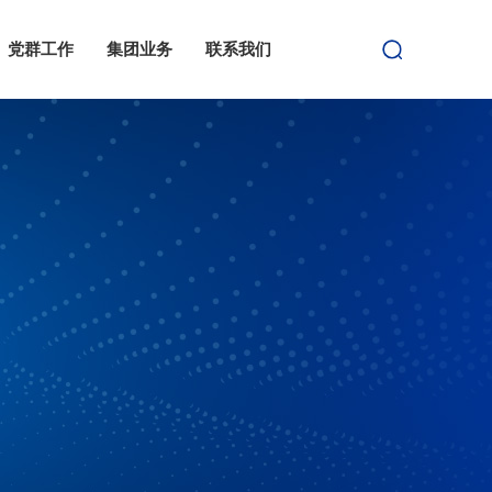
党群工作
集团业务
联系我们