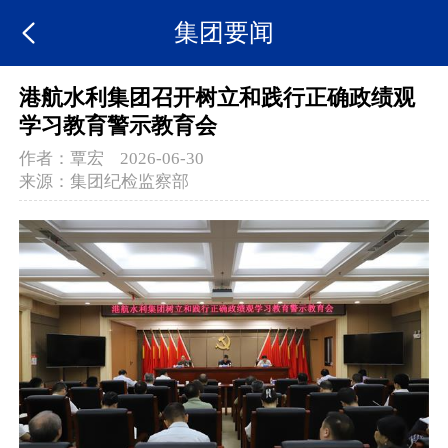
集团要闻
港航水利集团召开树立和践行正确政绩观
学习教育警示教育会
作者：
覃宏
2026-06-30
来源：
集团纪检监察部