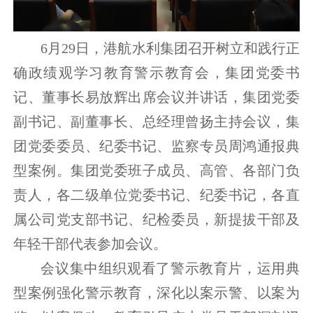
6月29日，港航水利集团召开树立和践行正
确政绩观学习教育警示教育会，集团党委书
记、董事长易放辉出席会议并讲话，集团党委
副书记、副董事长、总经理曾扬主持会议，集
团党委委员、纪委书记、监察专员周鸿通报典
型案例。集团党委班子成员、高管、各部门负
责人，各二级单位党委书记、纪委书记，各直
属公司党支部书记、纪检委员，新提拔干部及
年轻干部代表参加会议。
会议集中组织观看了警示教育片，运用典
型案例强化警示教育，深化以案示警、以案为