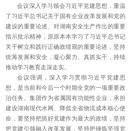
会议深入学习领会习近平党建思想，重温
了习近平总书记关于国有企业改革发展和党的
建设的重要论述、对湖南安全生产作出的重要
指示批示精神，原原本本学习了习近平总书记
关于树立和践行正确政绩观的重要论述，坚持
统筹发展和安全，凝心聚力、真抓实干，持续
推动学习教育走深走实。
会议强调，深入学习贯彻习近平党建思
想，是当前和今后一个时期全党的一项重要政
治任务。集团作为省属国有功能性企业，承担
建设湖南现代水网、降低全省物流成本核心使
命，要坚持把抓好党建作为最大的政绩，坚持
把党建引领融入改革发展，坚持把锤炼坚强党