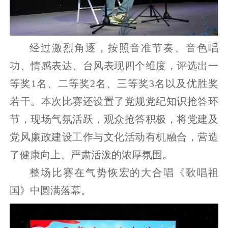
经过激烈角逐，按照音准节奏、音色唱
功、情感表达、台风表现四个维度，评选出一
等奖1名、二等奖2名、三等奖3名以及优胜奖
若干。本次比赛还设置了党规党纪知识抢答环
节，现场气氛活跃，观众抢答积极，将党建及
党风廉政建设工作与文化活动有机融合，营造
了健康向上、严肃活泼的浓厚氛围。
整场比赛在气势恢宏的大合唱《歌唱祖
国》中圆满落幕。